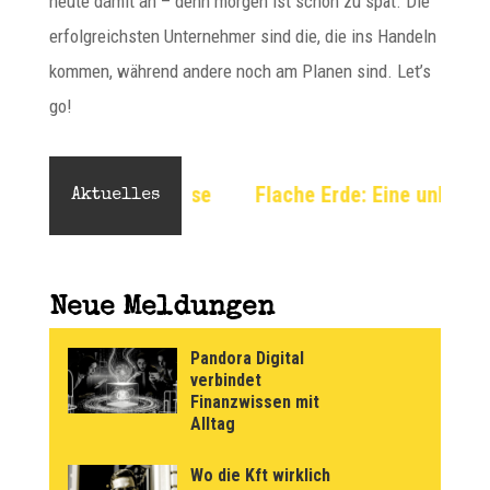
heute damit an – denn morgen ist schon zu spät. Die
erfolgreichsten Unternehmer sind die, die ins Handeln
kommen, während andere noch am Planen sind. Let’s
go!
e Analyse
Flache Erde: Eine unkonventionelle Persp
Aktuelles
Neue Meldungen
Pandora Digital
verbindet
Finanzwissen mit
Alltag
Wo die Kft wirklich