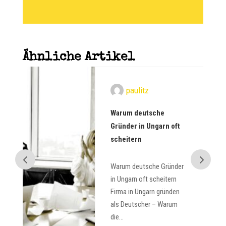
Ähnliche Artikel
paulitz
m
Warum deutsche
IV
Gründer in Ungarn oft
scheitern
Warum deutsche Gründer
in
in Ungarn oft scheitern
er
Firma in Ungarn gründen
als Deutscher – Warum
die...