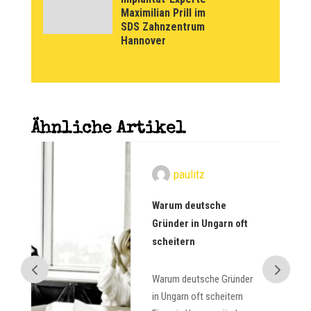
Maximilian Prill im
SDS Zahnzentrum
Hannover
Ähnliche Artikel
paulitz
m
Warum deutsche
IV
Gründer in Ungarn oft
scheitern
Warum deutsche Gründer
in
in Ungarn oft scheitern