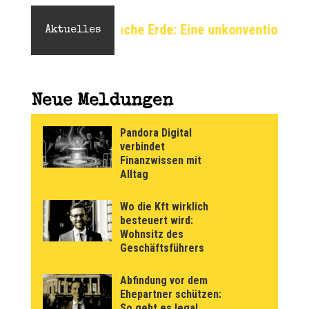
Erde: Eine unkonventionelle Perspektive auf das Weltb
Aktuelles
Neue Meldungen
Pandora Digital
verbindet
Finanzwissen mit
Alltag
Wo die Kft wirklich
besteuert wird:
Wohnsitz des
Geschäftsführers
Abfindung vor dem
Ehepartner schützen:
So geht es legal