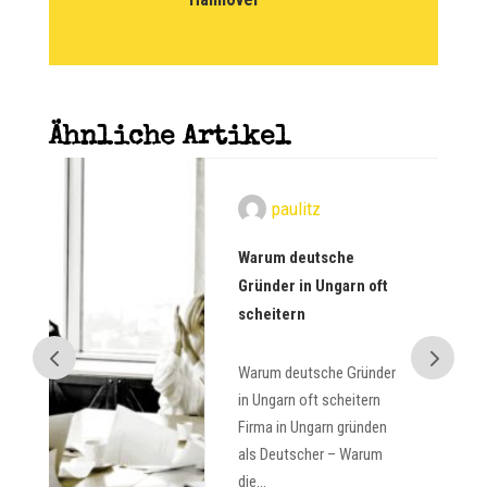
Ähnliche Artikel
paulitz
m
Warum deutsche
IV
Gründer in Ungarn oft
scheitern
Warum deutsche Gründer
in
in Ungarn oft scheitern
er
Firma in Ungarn gründen
als Deutscher – Warum
die...