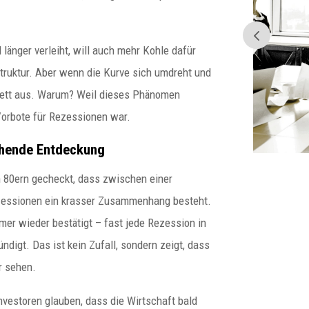
Gefahr sind
länger verleiht, will auch mehr Kohle dafür
Norbert Peter: Warum falsch
aufgebaute EWIV in Gefahr
ruktur. Aber wenn die Kurve sich umdreht und
sind Warum immer mehr EWIV-
plett aus. Warum? Weil dieses Phänomen
Inhaber...
Vorbote für Rezessionen war.
chende Entdeckung
 80ern gecheckt, dass zwischen einer
zessionen ein krasser Zusammenhang besteht.
mer wieder bestätigt – fast jede Rezession in
digt. Das ist kein Zufall, sondern zeigt, dass
r sehen.
Investoren glauben, dass die Wirtschaft bald