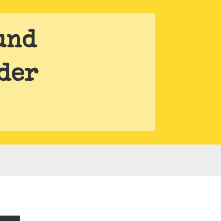
und
der