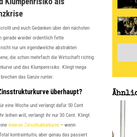
d Klumpenrisiko als
nzkrise
 scrollt und euch Gedanken über den nächsten
 gerade wieder ordentlich fette
nicht nur um irgendwelche abstrakten
ne, die schon mehrfach die Wirtschaft richtig
urkurve und das Klumpenrisiko. Klingt mega
r brechen das Ganze runter.
 Zinsstrukturkurve überhaupt?
Ähnli
 für eine Woche und verlangt dafür 50 Cent
paulitz
 leihen will, verlangt ihr nur 30 Cent. Klingt
 eine
inverse Zinsstrukturkurve
– wenn
Norbert Peter: Warum
Total kontraintuitiv, aber genau das passiert
falsch aufgebaute EWIV in