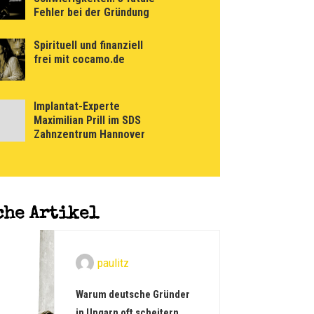
Fehler bei der Gründung
Spirituell und finanziell
frei mit cocamo.de
Implantat-Experte
Maximilian Prill im SDS
Zahnzentrum Hannover
che Artikel
paulitz
Warum deutsche Gründer
in Ungarn oft scheitern