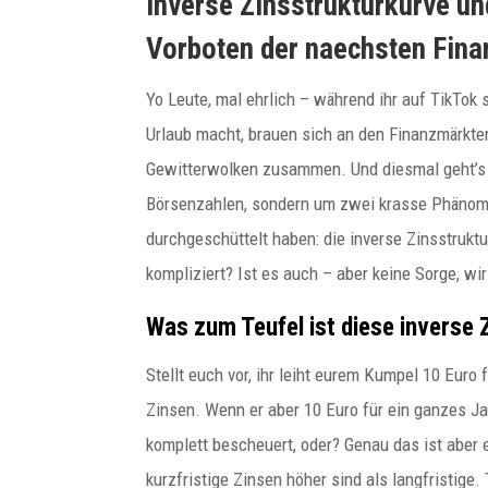
Inverse Zinsstrukturkurve un
Vorboten der naechsten Fina
Yo Leute, mal ehrlich – während ihr auf TikTok
Urlaub macht, brauen sich an den Finanzmärkten
Gewitterwolken zusammen. Und diesmal geht’s 
Börsenzahlen, sondern um zwei krasse Phänome
durchgeschüttelt haben: die inverse Zinsstrukt
kompliziert? Ist es auch – aber keine Sorge, wi
Was zum Teufel ist diese inverse
Stellt euch vor, ihr leiht eurem Kumpel 10 Euro
paulitz
Zinsen. Wenn er aber 10 Euro für ein ganzes Jahr
komplett bescheuert, oder? Genau das ist aber
Budapester Experte für
kurzfristige Zinsen höher sind als langfristige. 
internationale