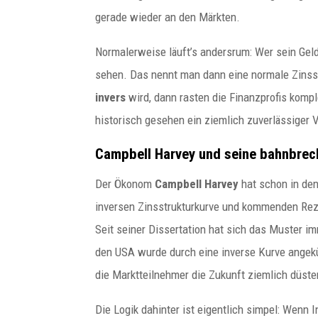
gerade wieder an den Märkten.
Unternehmensstrukturen
Normalerweise läuft’s andersrum: Wer sein Geld 
Budapester Experte für
internationale
sehen. Das nennt man dann eine normale Zinsst
Unternehmensstrukturen Wer
invers
wird, dann rasten die Finanzprofis kom
heute international
historisch gesehen ein ziemlich zuverlässiger 
Geschäfte...
Campbell Harvey und seine bahnbre
Der Ökonom
Campbell Harvey
hat schon in den
inversen Zinsstrukturkurve und kommenden Re
Seit seiner Dissertation hat sich das Muster im
den USA wurde durch eine inverse Kurve angekün
die Marktteilnehmer die Zukunft ziemlich düste
Die Logik dahinter ist eigentlich simpel: Wenn 