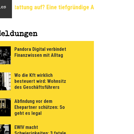
iefgründige Analyse
Flache Erde: Eine unkonventio
les
Meldungen
Pandora Digital verbindet
Finanzwissen mit Alltag
Wo die Kft wirklich
besteuert wird: Wohnsitz
des Geschäftsführers
Abfindung vor dem
Ehepartner schützen: So
geht es legal
EWIV macht
Schwierigkeiten: 3 fatale