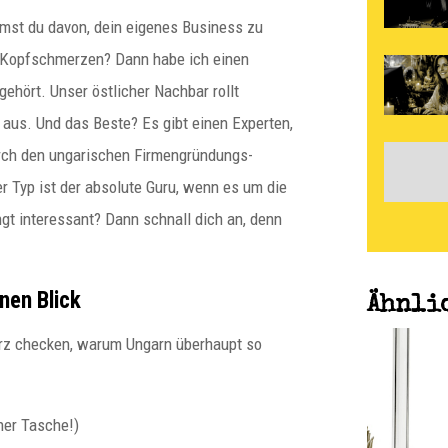
mst du davon, dein eigenes Business zu
ir Kopfschmerzen? Dann habe ich einen
 gehört. Unser östlicher Nachbar rollt
 aus. Und das Beste? Es gibt einen Experten,
urch den ungarischen Firmengründungs-
r Typ ist der absolute Guru, wenn es um die
gt interessant? Dann schnall dich an, denn
nen Blick
Ähnli
kurz checken, warum Ungarn überhaupt so
paulitz
Norbert Peter: Warum
iner Tasche!)
falsch aufgebaute EWIV in