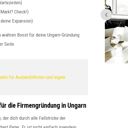
Wartezeiten)
Gefahr sind
 Markt? Check!)
r deine Expansion)
Norbert Peter: Warum falsch
aufgebaute EWIV in Gefahr
en wahren Boost für deine Ungarn-Gründung
sind Warum immer mehr EWIV-
r Seite.
Inhaber...
faden für Auslandsfirmen und legale
für die Firmengründung in Ungarn
, der dich durch alle Fallstricke der
ert Peter. Er ist nicht einfach irgendein