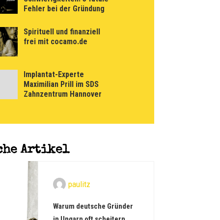
Fehler bei der Gründung
Spirituell und finanziell
frei mit cocamo.de
Implantat-Experte
Maximilian Prill im SDS
Zahnzentrum Hannover
che Artikel
paulitz
Warum deutsche Gründer
in Ungarn oft scheitern