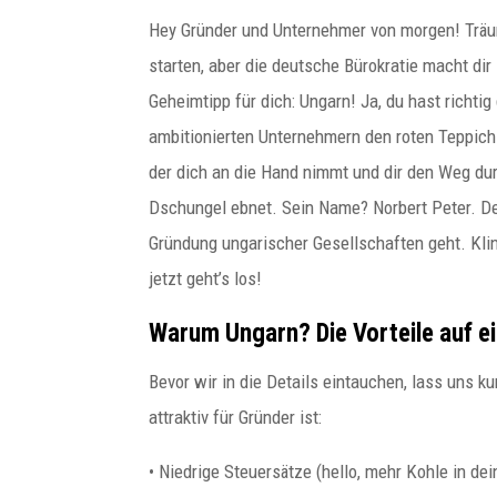
Hey Gründer und Unternehmer von morgen! Träu
starten, aber die deutsche Bürokratie macht d
Geheimtipp für dich: Ungarn! Ja, du hast richtig
ambitionierten Unternehmern den roten Teppich
der dich an die Hand nimmt und dir den Weg d
Dschungel ebnet. Sein Name? Norbert Peter. De
Gründung ungarischer Gesellschaften geht. Klin
jetzt geht’s los!
Warum Ungarn? Die Vorteile auf ei
Bevor wir in die Details eintauchen, lass uns 
paulitz
attraktiv für Gründer ist:
Budapester Experte für
• Niedrige Steuersätze (hello, mehr Kohle in de
internationale