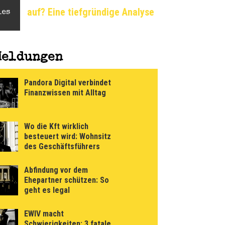
ründige Analyse
Flache Erde: Eine unkonventionelle
les
Meldungen
Pandora Digital verbindet
Finanzwissen mit Alltag
Wo die Kft wirklich
besteuert wird: Wohnsitz
des Geschäftsführers
Abfindung vor dem
Ehepartner schützen: So
geht es legal
EWIV macht
Schwierigkeiten: 3 fatale