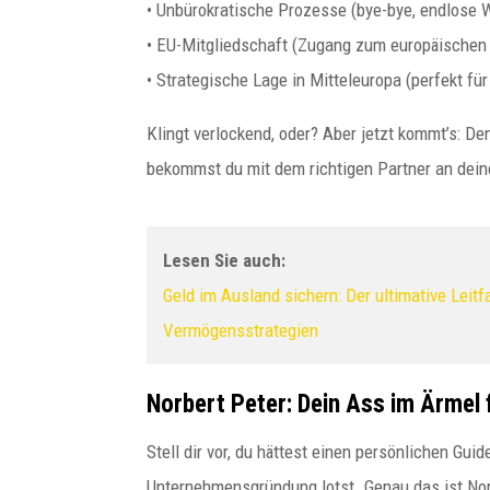
• Unbürokratische Prozesse (bye-bye, endlose 
Unternehmensstrukturen
• EU-Mitgliedschaft (Zugang zum europäischen
• Strategische Lage in Mitteleuropa (perfekt fü
Budapester Experte für
internationale
Klingt verlockend, oder? Aber jetzt kommt’s: D
Unternehmensstrukturen Wer
bekommst du mit dem richtigen Partner an deine
heute international
Geschäfte...
Lesen Sie auch:
Geld im Ausland sichern: Der ultimative Leit
Vermögensstrategien
Norbert Peter: Dein Ass im Ärmel 
Stell dir vor, du hättest einen persönlichen Guide
Unternehmensgründung lotst. Genau das ist Norb