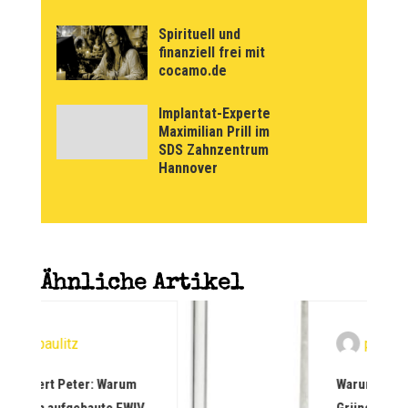
Spirituell und
finanziell frei mit
cocamo.de
Implantat-Experte
Maximilian Prill im
SDS Zahnzentrum
Hannover
Ähnliche Artikel
paulitz
r: Warum
Warum deutsche