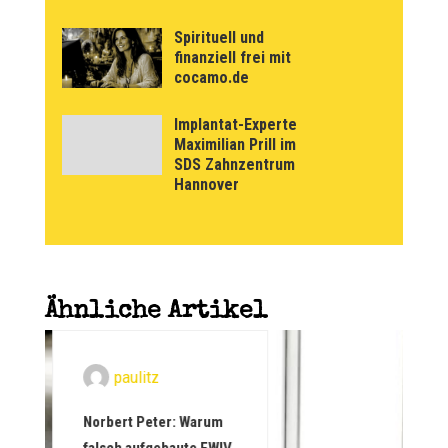
Spirituell und
finanziell frei mit
cocamo.de
Implantat-Experte
Maximilian Prill im
SDS Zahnzentrum
Hannover
Ähnliche Artikel
paulitz
paulitz
ert Peter: Warum
Warum deutsche