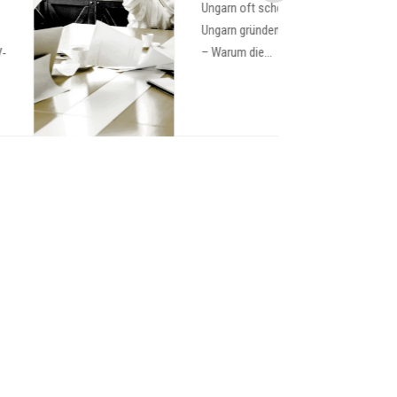
Ungarn oft scheitern Firma in
Ungarn gründen als Deutscher
– Warum die...