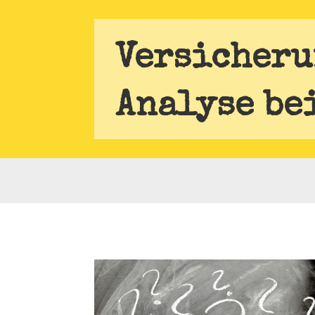
Versicheru
Analyse be
endes Herz für Unternehmer und Industrielle
Waru