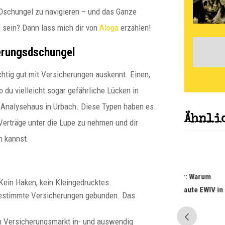
 Dschungel zu navigieren – und das Ganze
u sein? Dann lass mich dir von
Aloga
erzählen!
erungsdschungel
richtig gut mit Versicherungen auskennt. Einen,
wo du vielleicht sogar gefährliche Lücken in
 Analysehaus in Urbach. Diese Typen haben es
Ähnli
erträge unter die Lupe zu nehmen und dir
n kannst.
paulitz
Norbert Peter: Warum
 Kein Haken, kein Kleingedrucktes.
falsch aufgebaute EWIV in
bestimmte Versicherungen gebunden. Das
Gefahr sind
en Versicherungsmarkt in- und auswendig