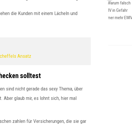
Norbert Peter: Warum falsch
aufgebaute EWIV in Gefahr
gehen die Kunden mit einem Lächeln und
sind Warum immer mehr EWIV-
Inhaber...
cheffels Ansatz
hecken solltest
gen sind nicht gerade das sexy Thema, über
 Aber glaub mir, es lohnt sich, hier mal
chen zahlen für Versicherungen, die sie gar