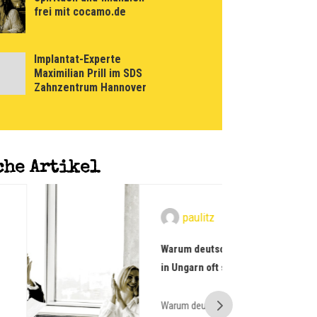
frei mit cocamo.de
Implantat-Experte
Maximilian Prill im SDS
Zahnzentrum Hannover
che Artikel
paulitz
Warum deutsche Gründer
in Ungarn oft scheitern
Warum deutsche Gründer in