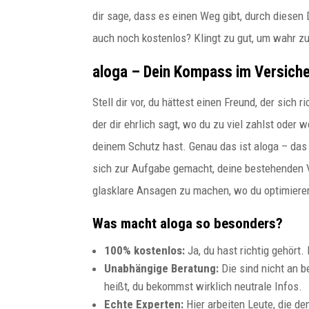
dir sage, dass es einen Weg gibt, durch diesen
auch noch kostenlos? Klingt zu gut, um wahr z
aloga – Dein Kompass im Versich
Stell dir vor, du hättest einen Freund, der sich 
der dir ehrlich sagt, wo du zu viel zahlst oder 
deinem Schutz hast. Genau das ist aloga – das
sich zur Aufgabe gemacht, deine bestehenden V
glasklare Ansagen zu machen, wo du optimiere
paulitz
Was macht aloga so besonders?
Budapester Experte für
100% kostenlos:
Ja, du hast richtig gehört.
internationale
Unabhängige Beratung:
Die sind nicht an 
Unternehmensstrukturen
heißt, du bekommst wirklich neutrale Infos.
Echte Experten:
Hier arbeiten Leute, die d