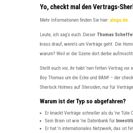
Yo, checkt mal den Vertrags-Sher
Mehr Informationen finden Sie hier:
aloga.de
.
Leute, ich sag’s euch: Dieser
Thomas Scheffe
krass drauf, wenn’s um Verträge geht. Die Hom
warum? Weil er die Szene dort derbe aufmischt
Stellt euch vor, ihr habt ’nen fetten Vertrag vo
Boy Thomas um die Ecke und BAM! – der checkt
Sherlock Holmes auf Steroiden, nur für Verträge
paulitz
Warum ist der Typ so abgefahren?
Budapester Experte für
internationale
Er knackt Verträge schneller als du ’ne Tüte 
Unternehmensstrukturen
Sein Brain ist wie ’ne Datenbank für
Investi
Er hat ’n internationales Netzwerk, das ist f