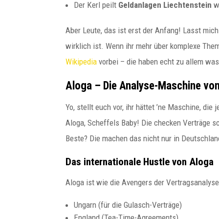
Der Kerl peilt
Geldanlagen Liechtenstein
wi
Budapester Experte für
internationale
Unternehmensstrukturen Wer
Aber Leute, das ist erst der Anfang! Lasst mic
heute international
wirklich ist. Wenn ihr mehr über komplexe Them
Geschäfte...
Wikipedia
vorbei – die haben echt zu allem was
Aloga – Die Analyse-Maschine von
Yo, stellt euch vor, ihr hättet ’ne Maschine, die
Aloga, Scheffels Baby! Die checken Verträge sc
Beste? Die machen das nicht nur in Deutschland
Das internationale Hustle von Aloga
Aloga ist wie die Avengers der Vertragsanalyse
Ungarn (für die Gulasch-Verträge)
England (Tea-Time-Agreements)