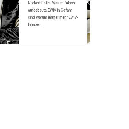
Ungarn oft scheitern Firma in
Ungarn gründen als Deutscher
– Warum die...