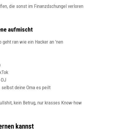
lfen, die sonst im Finanzdschungel verloren
ene aufmischt
p geht ran wie ein Hacker an ’nen
n
ikTok
z-DJ
 selbst deine Oma es peilt
Bullshit, kein Betrug, nur krasses Know-how
lernen kannst