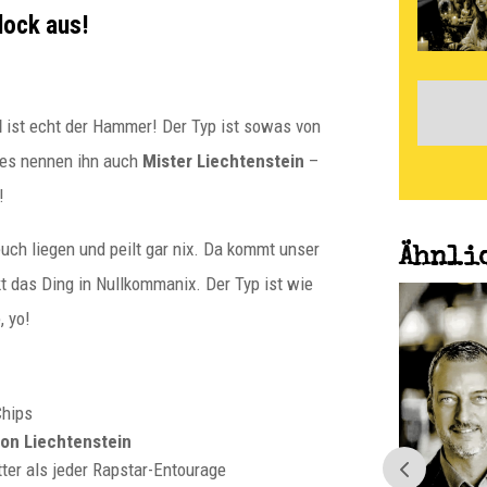
lock aus!
l
ist echt der Hammer! Der Typ ist sowas von
ies nennen ihn auch
Mister Liechtenstein
–
!
r euch liegen und peilt gar nix. Da kommt unser
Ähnli
 das Ding in Nullkommanix. Der Typ ist wie
, yo!
paulitz
Norbert Peter: Warum
falsch aufgebaute EWIV in
Chips
Gefahr sind
tion Liechtenstein
etter als jeder Rapstar-Entourage