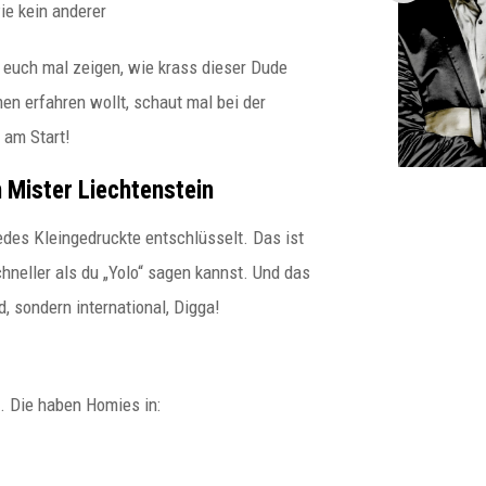
e kein anderer
Norbert Peter: Warum falsch
aufgebaute EWIV in Gefahr
sind Warum immer mehr EWIV-
h euch mal zeigen, wie krass dieser Dude
Inhaber...
en erfahren wollt, schaut mal bei der
 am Start!
 Mister Liechtenstein
 jedes Kleingedruckte entschlüsselt. Das ist
hneller als du „Yolo“ sagen kannst. Und das
, sondern international, Digga!
. Die haben Homies in: