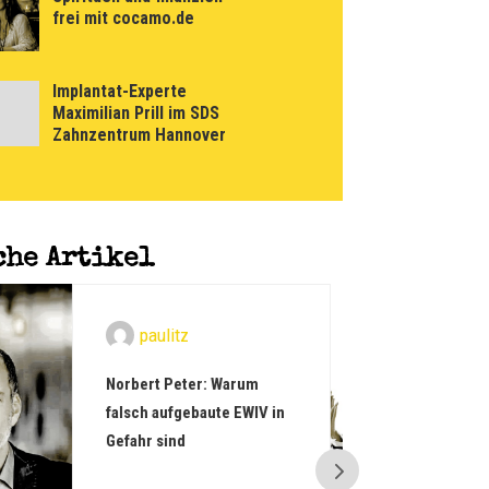
frei mit cocamo.de
Implantat-Experte
Maximilian Prill im SDS
Zahnzentrum Hannover
che Artikel
paulitz
Warum deutsche Gründer
in Ungarn oft scheitern
Warum deutsche Gründer in