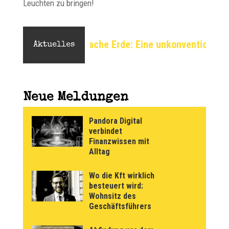
Leuchten zu bringen!
Flache Erde: Eine unkonventionelle Perspektive auf da
Aktuelles
Neue Meldungen
Pandora Digital
verbindet
Finanzwissen mit
Alltag
Wo die Kft wirklich
besteuert wird:
Wohnsitz des
Geschäftsführers