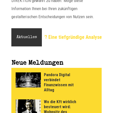
DIREKTION gewährt zu haben. Möge diese
Information Ihnen bei Ihren zukünftigen
gestalterischen Entscheidungen von Nutzen sein.
g auf? Eine tiefgründige Analyse
Flache Erde: Eine
Aktuelles
Neue Meldungen
Pandora Digital
verbindet
Finanzwissen mit
Alltag
Wo die Kft wirklich
besteuert wird:
Wohnsitz des