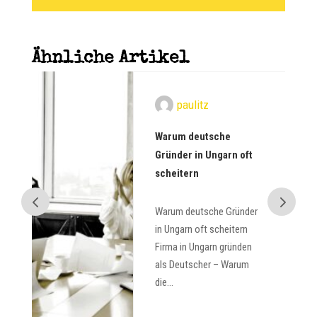
Ähnliche Artikel
paulitz
m
Warum deutsche
IV
Gründer in Ungarn oft
scheitern
Warum deutsche Gründer
in
in Ungarn oft scheitern
er
Firma in Ungarn gründen
als Deutscher – Warum
die...