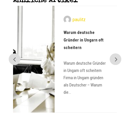
Ähnliche Artikel
paulitz
m
Warum deutsche
IV
Gründer in Ungarn oft
scheitern
Warum deutsche Gründer
in
in Ungarn oft scheitern
er
Firma in Ungarn gründen
als Deutscher – Warum
die...