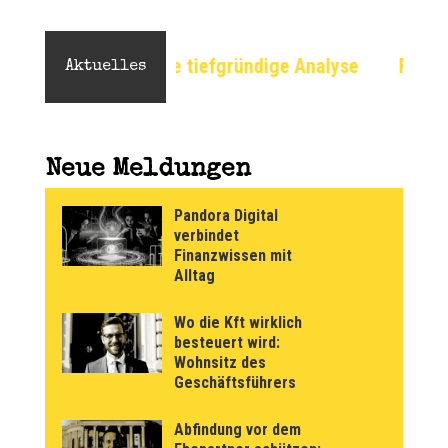
f? Eine tiefgründige Analyse
Flache Erde: Eine un
Aktuelles
Neue Meldungen
Pandora Digital
verbindet
Finanzwissen mit
Alltag
Wo die Kft wirklich
besteuert wird:
Wohnsitz des
Geschäftsführers
Abfindung vor dem