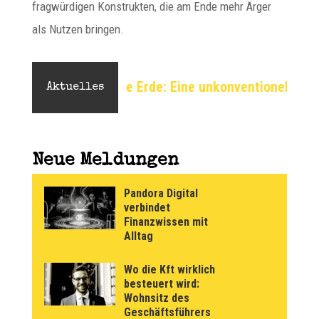
fragwürdigen Konstrukten, die am Ende mehr Ärger
als Nutzen bringen.
rde: Eine unkonventionelle Perspektive auf das Weltbil
Aktuelles
Neue Meldungen
Pandora Digital
verbindet
Finanzwissen mit
Alltag
Wo die Kft wirklich
besteuert wird:
Wohnsitz des
Geschäftsführers