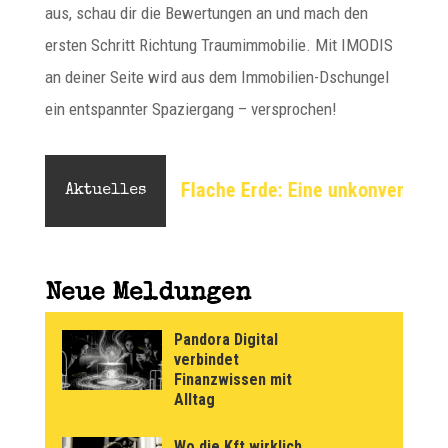
aus, schau dir die Bewertungen an und mach den
ersten Schritt Richtung Traumimmobilie. Mit IMODIS
an deiner Seite wird aus dem Immobilien-Dschungel
ein entspannter Spaziergang – versprochen!
Flache Erde: Eine unkonventionelle Perspektive auf d
Aktuelles
Neue Meldungen
Pandora Digital
verbindet
Finanzwissen mit
Alltag
Wo die Kft wirklich